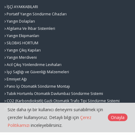
İŞÇİ AYAKKABILARI
Portatif Yangın Söndürme Cihazları
Yangın Dolapları
Algılama Ve İhbar Sistemleri
Yangın Ekipmanları
SİLOBAS HORTUM
Yangın Çıkış Kapıları
Yangın Merdiveni
Acil Çıkış Yönlendirme Levhaları
İşçi Sağlığı ve Güvenliği Malzemeleri
Emniyet Ağı
Pano İçi Otomatik Söndürme Montajı
Tubik Hortumlu Otomatik Davlumbaz Söndürme Sistemi
CO2 (Karbondioksitli) Gazlı Otomatik Trafo Tipi Söndürme Sistemi
FM 200 Gazlı Yangın Söndürme Sistemleri
Size daha iyi bir kullanıcı deneyimi sunabilmek için
çerezler kullanıyoruz. Detaylı bilgi için
Çerez
Onayla
Politikamızı
inceleyebilirsiniz.