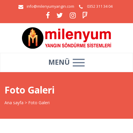
info@milenyumyangin.com
0352 311 34 04
MENÜ
Foto Galeri
Ana sayfa
>
Foto Galeri