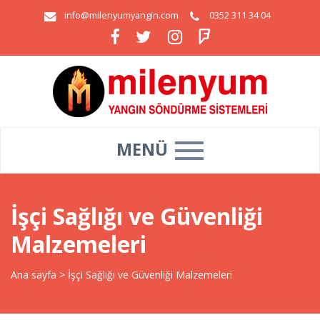
info@milenyumyangin.com
0352 311 34 04
MENÜ
İşçi Sağlığı ve Güvenliği
Malzemeleri
Ana sayfa
>
İşçi Sağlığı ve Güvenliği Malzemeleri