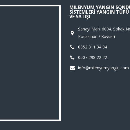
MILENYUM YANGIN SÖND
SISTEMLERI YANGIN TÜP
VE SATIŞI
Sanayi Mah. 6004. Sokak N
Kocasinan / Kayseri
0352 311 34 04
0507 298 22 22
info@milenyumyangin.com