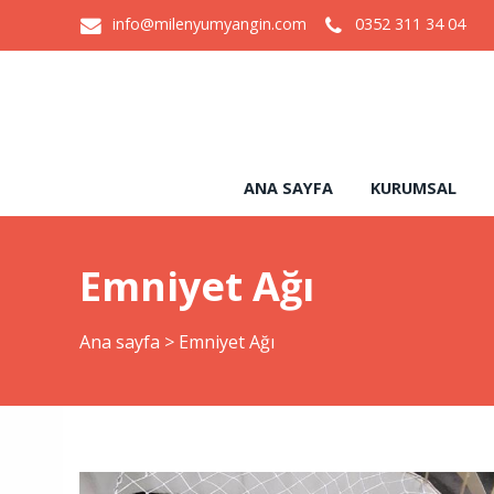
info@milenyumyangin.com
0352 311 34 04
ANA SAYFA
KURUMSAL
Emniyet Ağı
Ana sayfa
>
Emniyet Ağı