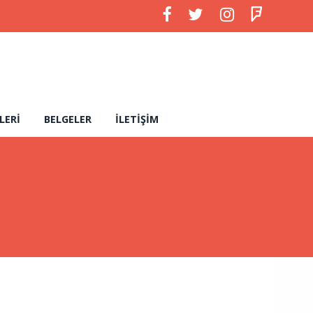
LERI
BELGELER
İLETIŞIM