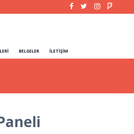
LERI
BELGELER
İLETIŞIM
Paneli