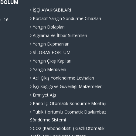
Ü DOLUM
İŞÇİ AYAKKABILARI
Portatif Yangın Söndürme Cihazları
o: 16
Yangın Dolapları
Algılama Ve İhbar Sistemleri
Yangın Ekipmanları
SİLOBAS HORTUM
Yangın Çıkış Kapıları
Yangın Merdiveni
Acil Çıkış Yönlendirme Levhaları
İşçi Sağlığı ve Güvenliği Malzemeleri
Emniyet Ağı
Pano İçi Otomatik Söndürme Montajı
Tubik Hortumlu Otomatik Davlumbaz
Söndürme Sistemi
CO2 (Karbondioksitli) Gazlı Otomatik