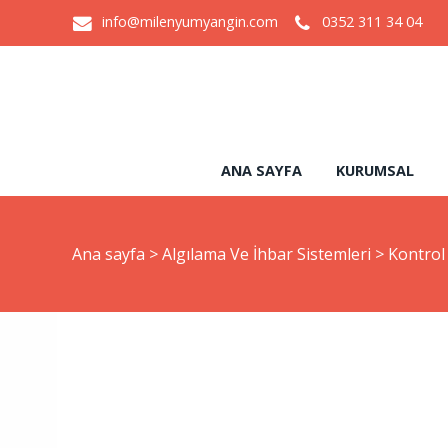
info@milenyumyangin.com
0352 311 34 04
ANA SAYFA
KURUMSAL
Ana sayfa
>
Algılama Ve İhbar Sistemleri
>
Kontrol