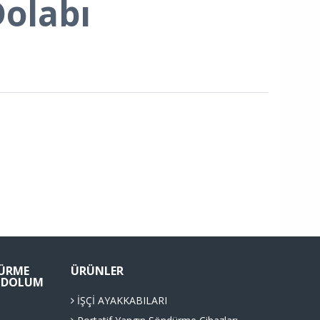
olabı
ÜRME
ÜRÜNLER
Ü DOLUM
İŞÇİ AYAKKABILARI