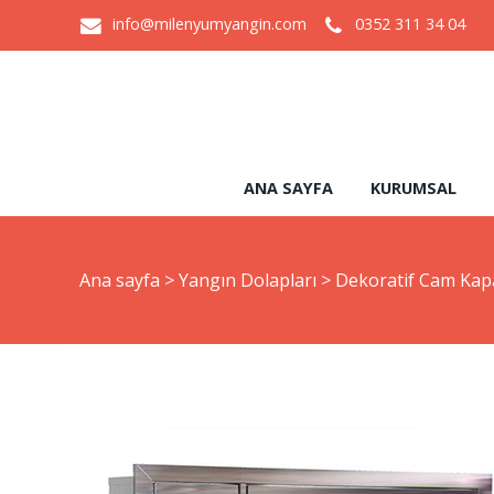
info@milenyumyangin.com
0352 311 34 04
ANA SAYFA
KURUMSAL
Ana sayfa
>
Yangın Dolapları
>
Dekoratif Cam Kapa