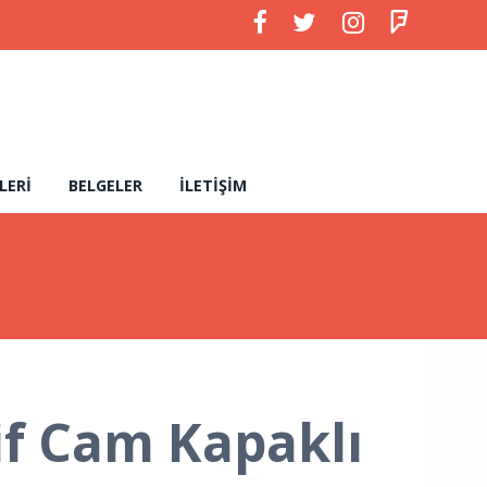
LERI
BELGELER
İLETIŞIM
if Cam Kapaklı