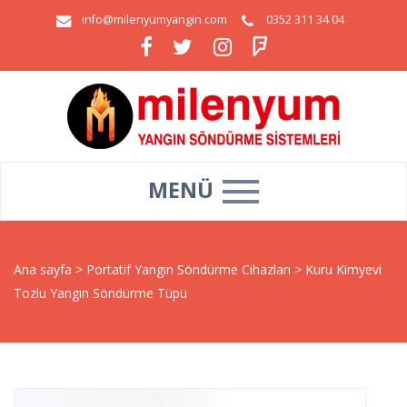
info@milenyumyangin.com
0352 311 34 04
MENÜ
Ana sayfa
>
Portatif Yangın Söndürme Cihazları
>
Kuru Kimyevi
Tozlu Yangın Söndürme Tüpü