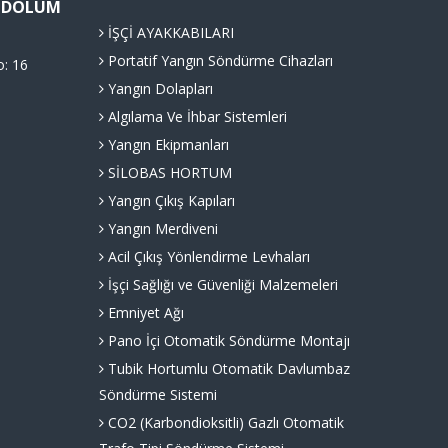
Ü DOLUM
İŞÇİ AYAKKABILARI
Portatif Yangın Söndürme Cihazları
o: 16
Yangın Dolapları
Algılama Ve İhbar Sistemleri
Yangın Ekipmanları
SİLOBAS HORTUM
Yangın Çıkış Kapıları
Yangın Merdiveni
Acil Çıkış Yönlendirme Levhaları
İşçi Sağlığı ve Güvenliği Malzemeleri
Emniyet Ağı
Pano İçi Otomatik Söndürme Montajı
Tubik Hortumlu Otomatik Davlumbaz
Söndürme Sistemi
CO2 (Karbondioksitli) Gazlı Otomatik