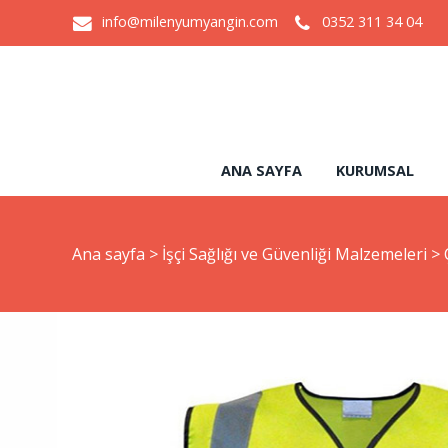
info@milenyumyangin.com
0352 311 34 04
ANA SAYFA
KURUMSAL
Ana sayfa
>
İşçi Sağlığı ve Güvenliği Malzemeleri
>