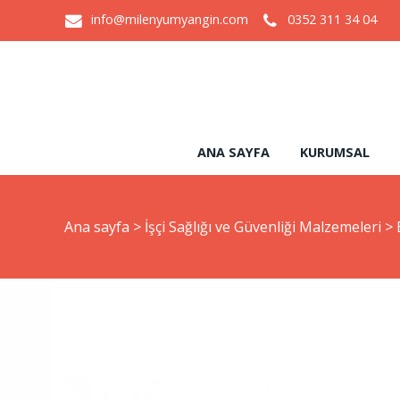
info@milenyumyangin.com
0352 311 34 04
ANA SAYFA
KURUMSAL
Ana sayfa
>
İşçi Sağlığı ve Güvenliği Malzemeleri
>