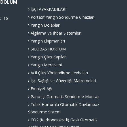
Ü DOLUM
İŞÇİ AYAKKABILARI
Portatif Yangın Söndürme Cihazları
o: 16
Yangın Dolapları
Algılama Ve İhbar Sistemleri
Yangın Ekipmanları
SİLOBAS HORTUM
Yangın Çıkış Kapıları
Yangın Merdiveni
Acil Çıkış Yönlendirme Levhaları
İşçi Sağlığı ve Güvenliği Malzemeleri
Emniyet Ağı
Pano İçi Otomatik Söndürme Montajı
Tubik Hortumlu Otomatik Davlumbaz
Söndürme Sistemi
CO2 (Karbondioksitli) Gazlı Otomatik