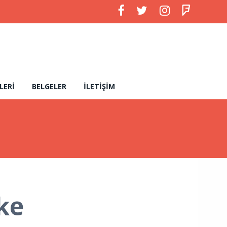
LERI
BELGELER
İLETIŞIM
ke