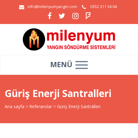
info@milenyumyangin.com
0352 311 34 04
MENÜ
Güriş Enerji Santralleri
Ana sayfa
>
Referanslar
>
Güriş Enerji Santralleri