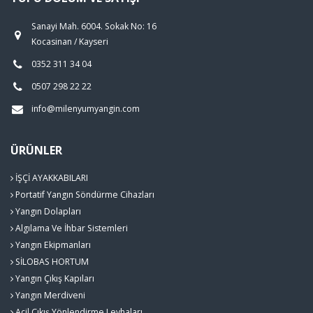
Sanayi Mah. 6004. Sokak No: 16
Kocasinan / Kayseri
0352 311 34 04
0507 298 22 22
info@milenyumyangin.com
ÜRÜNLER
İŞÇİ AYAKKABILARI
Portatif Yangın Söndürme Cihazları
Yangın Dolapları
Algılama Ve İhbar Sistemleri
Yangın Ekipmanları
SİLOBAS HORTUM
Yangın Çıkış Kapıları
Yangın Merdiveni
Acil Çıkış Yönlendirme Levhaları