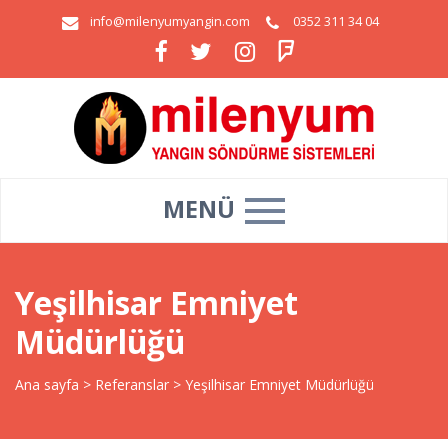
info@milenyumyangin.com
0352 311 34 04
MENÜ
Yeşilhisar Emniyet
Müdürlüğü
Ana sayfa
>
Referanslar
>
Yeşilhisar Emniyet Müdürlüğü