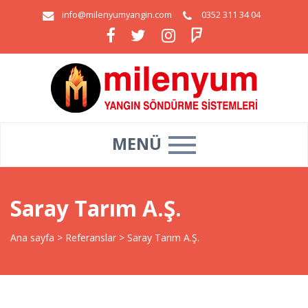
info@milenyumyangin.com
0352 311 34 04
MENÜ
Saray Tarım A.Ş.
Ana sayfa
>
Referanslar
>
Saray Tarım A.Ş.