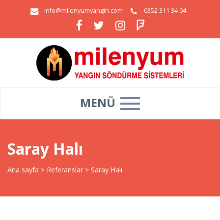
info@milenyumyangin.com
0352 311 34 04
MENÜ
Saray Halı
Ana sayfa
>
Referanslar
>
Saray Halı